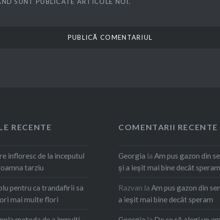
ÂND SUNT PUBLICATE ARTICOLE NOI.
LE RECENTE
COMENTARII RECENTE
re infloresc de la inceputul
Georgia
la
Am pus gazon din s
 toamna tarziu
și a ieșit mai bine decât spera
lu pentru ca trandafirii sa
Razvan
la
Am pus gazon din sem
ori mai multe flori
a ieșit mai bine decât speram
mpla metoda de a inmulti
Georgia
la
De ce să alegi un a