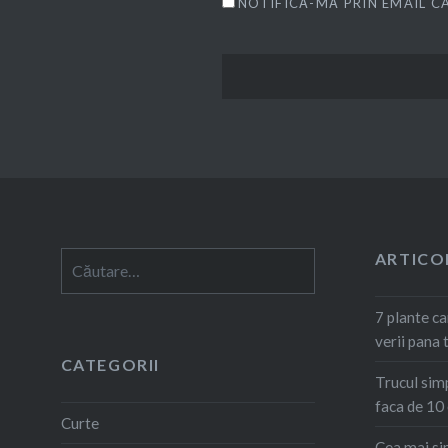
NOTIFICĂ-MĂ PRIN EMAIL C
ARTICO
Caută
după:
7 plante ca
verii pana
CATEGORII
Trucul simp
faca de 10 
Curte
Cea mai si