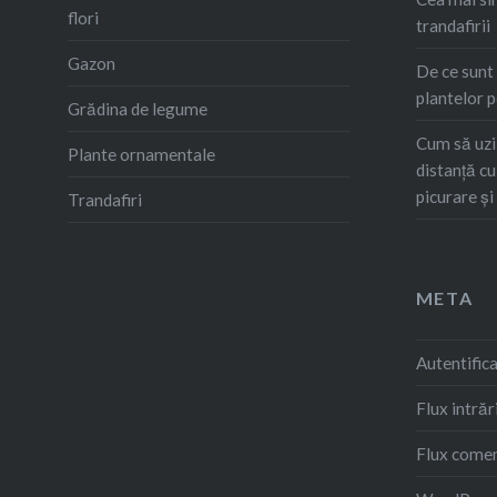
flori
trandafirii
Gazon
De ce sunt
plantelor p
Grădina de legume
Cum să uzi 
Plante ornamentale
distanță c
picurare și
Trandafiri
META
Autentific
Flux intrăr
Flux comen