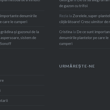
de gazon cu trifoi
 importante denumirile
Rezia
la
Zorelele, super-plante
e care le cumperi
cățărătoare! Cresc uimitor de 
grădina și gazonul de la
Cristina
la
De ce sunt importan
u aspersoare, sistem de
denumirile plantelor pe care le
 Sonoff
cumperi
URMĂREȘTE-NE
are
i
tarii