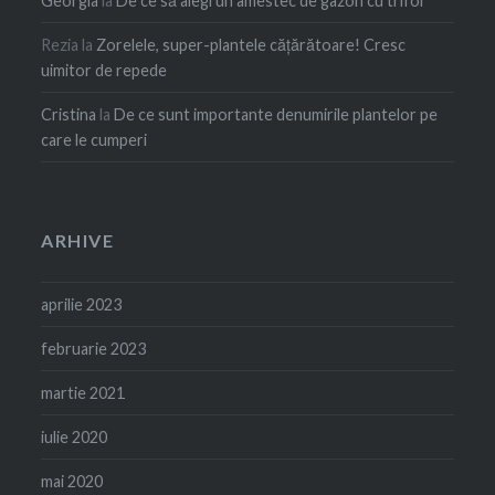
Georgia
la
De ce să alegi un amestec de gazon cu trifoi
Rezia
la
Zorelele, super-plantele cățărătoare! Cresc
uimitor de repede
Cristina
la
De ce sunt importante denumirile plantelor pe
care le cumperi
ARHIVE
aprilie 2023
februarie 2023
martie 2021
iulie 2020
mai 2020