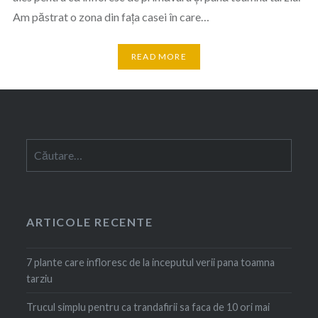
Am păstrat o zona din fața casei în care…
READ MORE
Caută
după:
ARTICOLE RECENTE
7 plante care infloresc de la inceputul verii pana toamna
tarziu
Trucul simplu pentru ca trandafirii sa faca de 10 ori mai