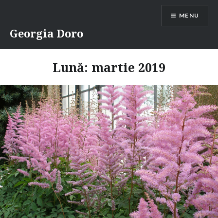
Skip
MENU
to
content
Georgia Doro
Lună:
martie 2019