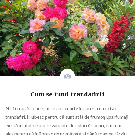
Cum se tund trandafirii
Nici nu aș fi conceput să am o curte în care să nu existe
trandafiri. Îi iubesc pentru că sunt atât de frumoși, parfumați,
există în atât de multe variante de culori și soiuri, dar mai
ales pentru că înfloresc de primăvara și până toamna târziu.