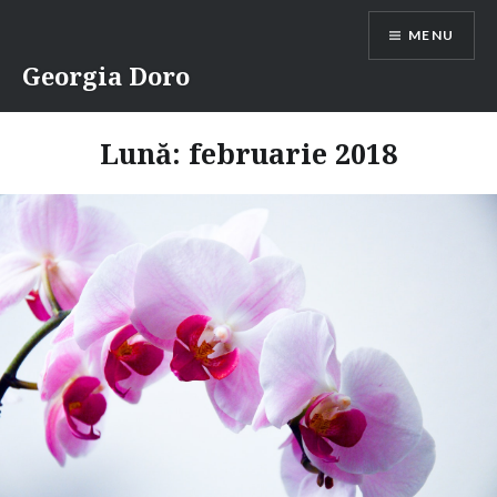
Skip
MENU
to
content
Georgia Doro
Lună:
februarie 2018