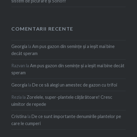
sistem de picurare și Sonoff
COMENTARII RECENTE
Georgia
la
Am pus gazon din semințe și a ieșit mai bine
decât speram
Razvan
la
Am pus gazon din semințe și a ieșit mai bine decât
speram
Georgia
la
De ce să alegi un amestec de gazon cu trifoi
Rezia
la
Zorelele, super-plantele cățărătoare! Cresc
uimitor de repede
Cristina
la
De ce sunt importante denumirile plantelor pe
care le cumperi