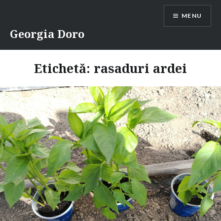
Skip
MENU
to
content
Georgia Doro
Etichetă:
rasaduri ardei